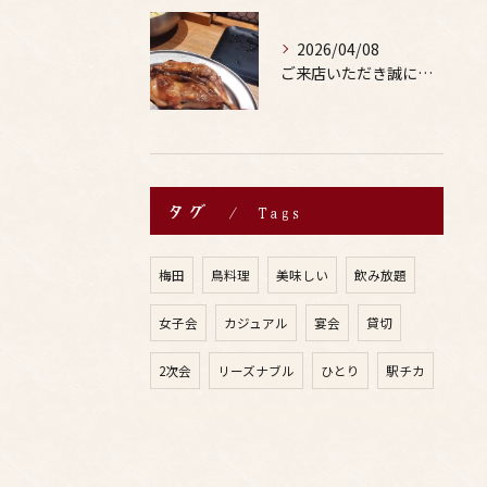
2026/04/08
ご来店いただき誠にありがとうございます。
タグ
Tags
梅田
鳥料理
美味しい
飲み放題
女子会
カジュアル
宴会
貸切
2次会
リーズナブル
ひとり
駅チカ