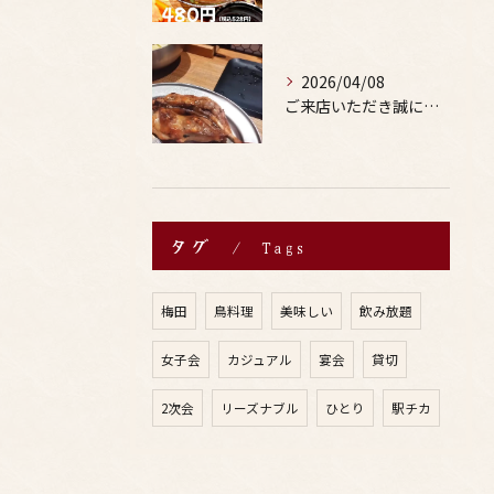
2026/04/08
ご来店いただき誠にありがとうございます。
タグ
Tags
梅田
鳥料理
美味しい
飲み放題
女子会
カジュアル
宴会
貸切
2次会
リーズナブル
ひとり
駅チカ