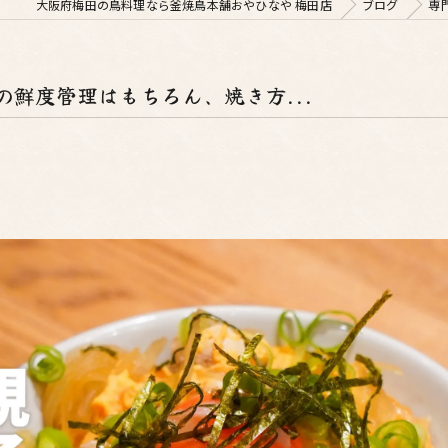
大阪府梅田の鳥料理なら釜焼鳥本舗おやひなや 梅田店
ブログ
専
鮮度管理はもちろん、焼き方...