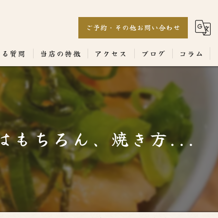
ご予約・その他お問い合わせ
ある質問
当店の特徴
アクセス
ブログ
コラム
居酒屋
専門店
もちろん、焼き方...
ランチ
テイクアウト
コース