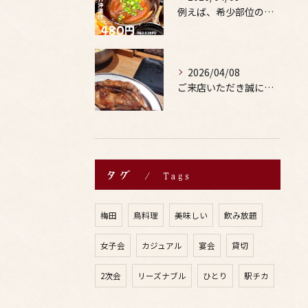
例えば、希少部位の串を試したり、季節限定の地酒を味わったりす...
2026/04/08
ご来店いただき誠にありがとうございます。
タグ
Tags
梅田
鳥料理
美味しい
飲み放題
女子会
カジュアル
宴会
貸切
2次会
リーズナブル
ひとり
駅チカ