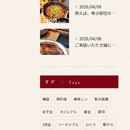
2026/04/09
例えば、希少部位の串を試したり、季節限定の地酒を味わったりす...
2026/04/08
ご来店いただき誠にありがとうございます。
タグ
Tags
梅田
鳥料理
美味しい
飲み放題
女子会
カジュアル
宴会
貸切
2次会
リーズナブル
ひとり
駅チカ