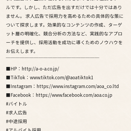
ルです。しかし、ただ広告を出すだけでは十分ではあり
ません。 求人広告で採用力を高めるための具体的な策に
ついて探求します。効果的なコンテンツの作成、ターゲ
ット層の明確化、競合分析の方法など、実践的なアプロ
ーチを提供し、採用活動を成功に導くためのノウハウを
お伝えします。
￣￣￣￣￣￣￣￣￣￣￣￣￣￣￣￣￣￣￣￣
■HP：http://a-o-a.co.jp/
■TikTok：www.tiktok.com/@aoatiktok1
■Instagram：https://www.instagram.com/aoa_co.ltd
■Facebook：https://www.facebook.com/aoa.co.jp
#バイトル
#求人広告
#中途採用
#アルバイト採用