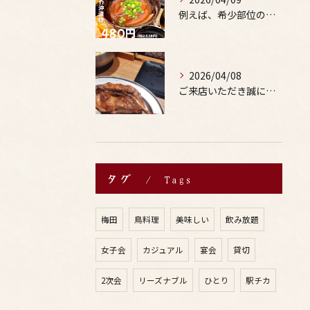
例えば、希少部位の串を試したり、季節限定の地酒を味わったりす...
2026/04/08
ご来店いただき誠にありがとうございます。
タグ
Tags
梅田
鳥料理
美味しい
飲み放題
女子会
カジュアル
宴会
貸切
2次会
リーズナブル
ひとり
駅チカ