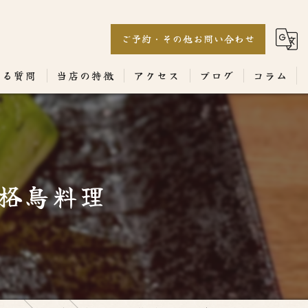
ご予約・その他お問い合わせ
ある質問
当店の特徴
アクセス
ブログ
コラム
居酒屋
専門店
格鳥料理
ランチ
テイクアウト
コース