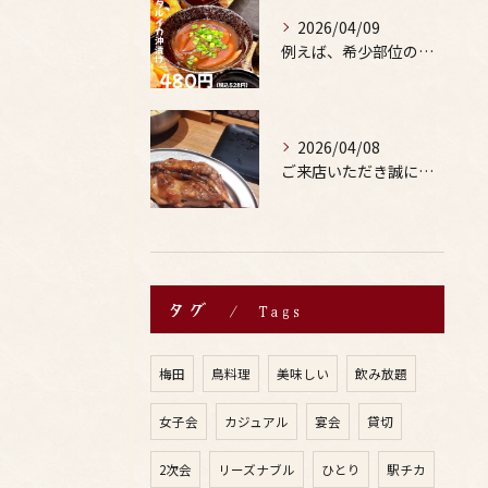
2026/04/09
例えば、希少部位の串を試したり、季節限定の地酒を味わったりす...
2026/04/08
ご来店いただき誠にありがとうございます。
タグ
Tags
梅田
鳥料理
美味しい
飲み放題
女子会
カジュアル
宴会
貸切
2次会
リーズナブル
ひとり
駅チカ