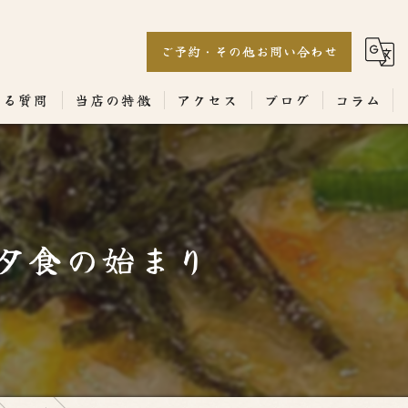
ご予約・その他お問い合わせ
ある質問
当店の特徴
アクセス
ブログ
コラム
居酒屋
専門店
な夕食の始まり
ランチ
テイクアウト
コース