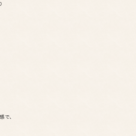
り
感で、