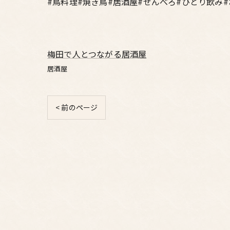
#鳥料理#焼き鳥#居酒屋#せんべろ#ひとり飲み
梅田で人とつながる居酒屋
居酒屋
< 前のページ