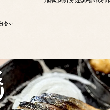
大阪府梅田の鳥料理なら釜焼鳥本舗おやひなや 
出会い