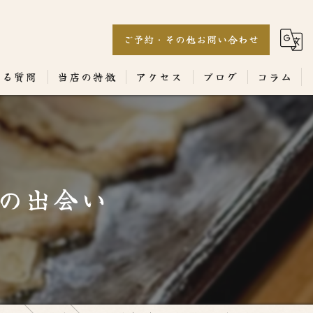
ご予約・その他お問い合わせ
ある質問
当店の特徴
アクセス
ブログ
コラム
居酒屋
専門店
の出会い
ランチ
テイクアウト
コース