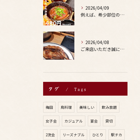
2026/04/09
例えば、希少部位の串を試したり、季節限定の地酒を味わったりす...
2026/04/08
ご来店いただき誠にありがとうございます。
タグ
Tags
梅田
鳥料理
美味しい
飲み放題
女子会
カジュアル
宴会
貸切
2次会
リーズナブル
ひとり
駅チカ