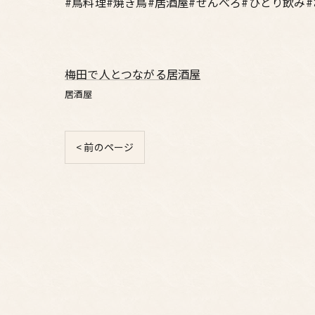
#鳥料理#焼き鳥#居酒屋#せんべろ#ひとり飲み
梅田で人とつながる居酒屋
居酒屋
< 前のページ