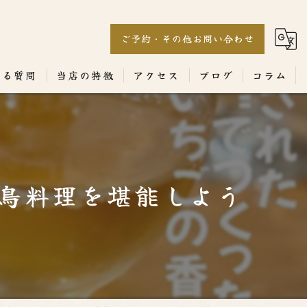
ご予約・その他お問い合わせ
ある質問
当店の特徴
アクセス
ブログ
コラム
居酒屋
専門店
鳥料理を堪能しよう
ランチ
テイクアウト
コース