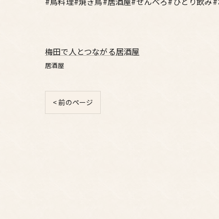
#鳥料理#焼き鳥#居酒屋#せんべろ#ひとり飲み
梅田で人とつながる居酒屋
居酒屋
< 前のページ