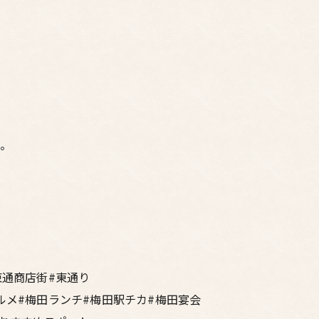
い。
東通商店街#東通り
ルメ#梅田ランチ#梅田駅チカ#梅田宴会