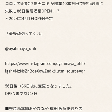
コロナで#借金2億円ニキ が開業4000万円で銀行融資に
失敗し86日後居酒屋OPEN！？
＊2024年4月1日OPEN予定
「最後頑張ってくれ」
@oyahinaya_uhh
https://www.instagram.com/oyahinaya_uhh?
igsh=MzNsZnBoeXowZndk&utm_source=qr
56日後→86日後に変更となりました。
OPENまであと3日
■釜焼鳥本舗おやひなや 梅田 阪急東通り店