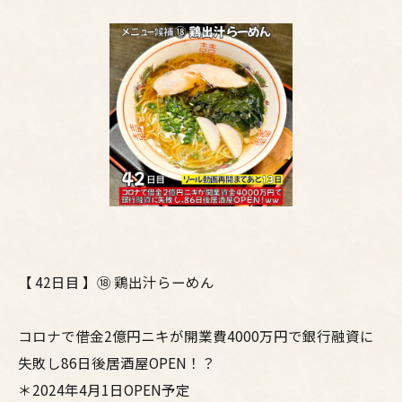
【 42日目 】⑱ 鶏出汁らーめん
コロナで借金2億円ニキが開業費4000万円で銀行融資に
失敗し86日後居酒屋OPEN！？
＊2024年4月1日OPEN予定