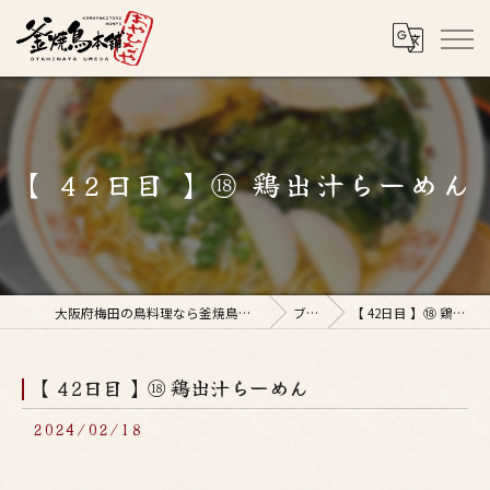
【 42日目 】⑱ 鶏出汁らーめん
大阪府梅田の鳥料理なら釜焼鳥本舗おやひなや 梅田店
ブログ
【 42日目 】⑱ 鶏出汁らーめん
【 42日目 】⑱ 鶏出汁らーめん
2024/02/18