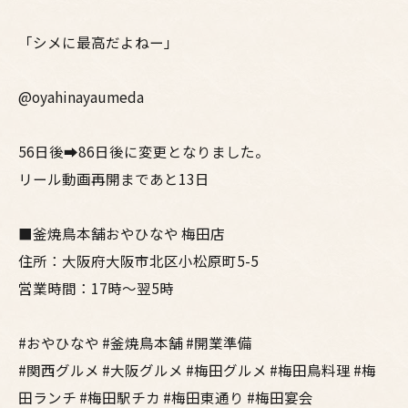
「シメに最高だよねー」
@oyahinayaumeda
56日後➡86日後に変更となりました。
リール動画再開まであと13日
■釜焼鳥本舗おやひなや 梅田店
住所：大阪府大阪市北区小松原町5-5
営業時間：17時～翌5時
#おやひなや #釜焼鳥本舗 #開業準備
#関西グルメ #大阪グルメ #梅田グルメ #梅田鳥料理 #梅
田ランチ #梅田駅チカ #梅田東通り #梅田宴会