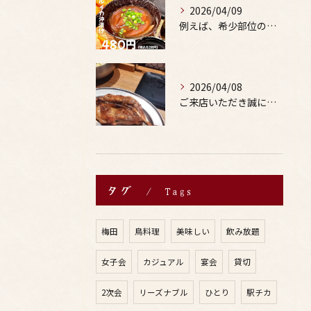
2026/04/09
例えば、希少部位の串を試したり、季節限定の地酒を味わったりす...
2026/04/08
ご来店いただき誠にありがとうございます。
タグ
Tags
梅田
鳥料理
美味しい
飲み放題
女子会
カジュアル
宴会
貸切
2次会
リーズナブル
ひとり
駅チカ