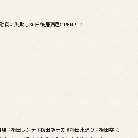
融資に失敗し86日後居酒屋OPEN！？
料理 #梅田ランチ #梅田駅チカ #梅田東通り #梅田宴会