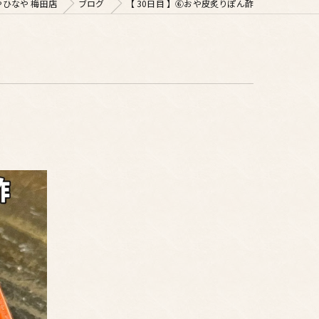
ひなや 梅田店
ブログ
【 30日目 】⑥おや皮炙りぽん酢