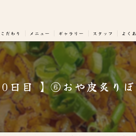
のこだわり
メニュー
ギャラリー
スタッフ
よく
30日目 】⑥おや皮炙り