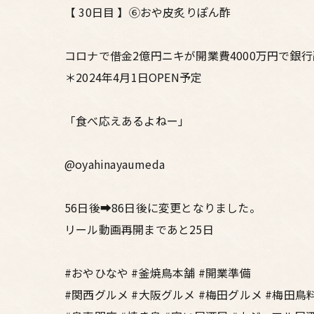
【 30日目 】⑥おや皮炙りぽん酢
コロナで借金2億円ニキが開業費4000万円で銀行
＊2024年4月1日OPEN予定
「食べ応えあるよねー」
@oyahinayaumeda
56日後➡86日後に変更となりました。
リール動画再開まであと25日
#おやひなや #釜焼鳥本舗 #開業準備
#関西グルメ #大阪グルメ #梅田グルメ #梅田鳥