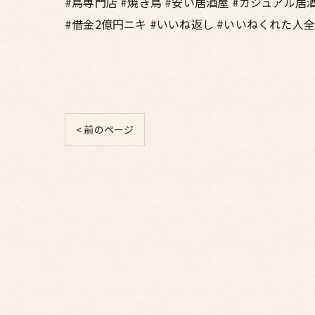
#鳥専門店 #焼き鳥 #安い居酒屋 #カジュアル居
#借金2億円ニキ #いいね返し #いいねくれた人
< 前のページ